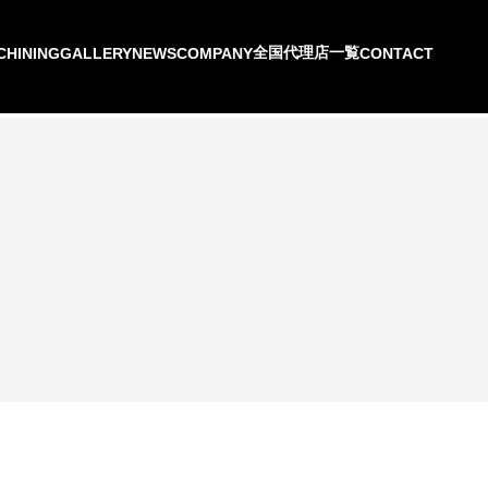
全国代理店一覧
CHINING
GALLERY
NEWS
COMPANY
CONTACT