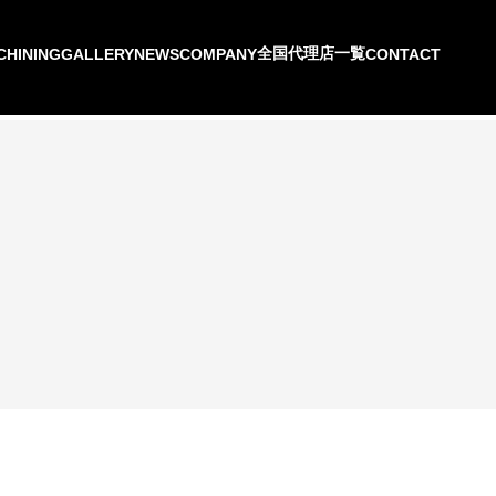
全国代理店一覧
CHINING
GALLERY
NEWS
COMPANY
CONTACT